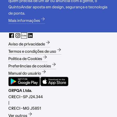
quem precisa de um lar ou anuncia com a gente, o
QuintoAndar aposta em design, segurança e tecnologia
de ponta.
Mais informações
Aviso de privacidade
Termos e condições de uso
Política de Cookies
Preferências de cookies
Manual do usuário
GRPQA Ltda.
CRECI-SP J24.344
|
CRECI-MG J5851
Ver outros