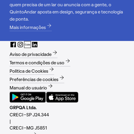
quem precisa de um lar ou anuncia com a gente, o
QuintoAndar aposta em design, segurança e tecnologia
de ponta.
Mais informações
Aviso de privacidade
Termos e condições de uso
Política de Cookies
Preferências de cookies
Manual do usuário
GRPQA Ltda.
CRECI-SP J24.344
|
CRECI-MG J5851