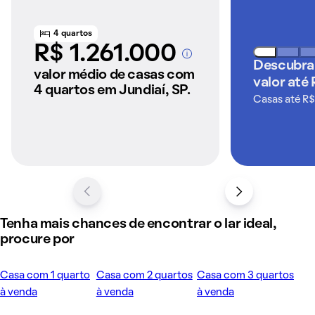
4 quartos
R$ 1.261.000
A partir dos imóveis
Descubra
anunciados pelo
valor médio de casas com
valor até
QuintoAndar
4 quartos em Jundiaí, SP.
Casas até R$
Tenha mais chances de encontrar o lar ideal,
procure por
Casa com 1 quarto
Casa com 2 quartos
Casa com 3 quartos
à venda
à venda
à venda