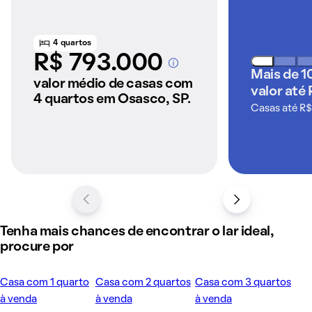
4 quartos
R$ 793.000
A partir dos imóveis
Mais de 1
anunciados pelo
valor médio de casas com
valor até 
QuintoAndar
4 quartos em Osasco, SP.
Casas até R$
Tenha mais chances de encontrar o lar ideal,
procure por
Casa com 1 quarto
Casa com 2 quartos
Casa com 3 quartos
à venda
à venda
à venda