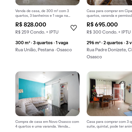
Venda de casa, de 300 m² com 3
Casa para comprar em Cip
quartos, 3 banheiros e 1 vaga na
quartos, varanda e permiss
garagem em Pestana.
animais de estimação.
R$ 828.000
R$ 695.000
R$ 259 Condo. + IPTU
R$ 300 Condo. + IPTU
300 m² · 3 quartos · 1 vaga
296 m² · 2 quartos · 3 
Rua União, Pestana · Osasco
Rua Padre Donizete, Ci
Osasco
Compra de casa em Novo Osasco com
Casa para comprar com 3 qu
4 quartos e uma varanda. Venda
suíte, quintal, pode ter ani
rápida!
estimação.