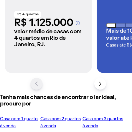
4 quartos
R$ 1.125.000
A partir dos imóveis
anunciados pelo
Mais de 1
valor médio de casas com
QuintoAndar
4 quartos em Rio de
valor até 
Janeiro, RJ.
Casas até R$
Tenha mais chances de encontrar o lar ideal,
procure por
Casa com 1 quarto
Casa com 2 quartos
Casa com 3 quartos
à venda
à venda
à venda