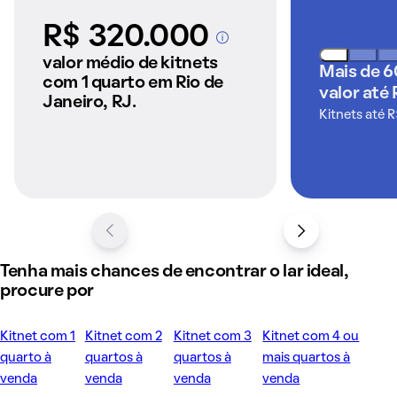
R$ 320.000
A partir dos imóveis
anunciados pelo
valor médio de kitnets
Mais de 6
QuintoAndar
com 1 quarto em Rio de
valor até 
Janeiro, RJ.
Kitnets até 
Tenha mais chances de encontrar o lar ideal,
procure por
Kitnet com 1
Kitnet com 2
Kitnet com 3
Kitnet com 4 ou
quarto à
quartos à
quartos à
mais quartos à
venda
venda
venda
venda