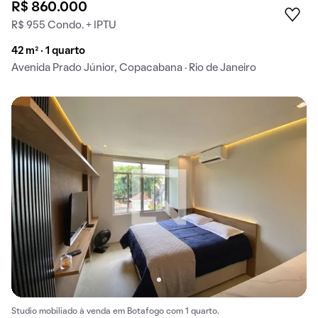
R$ 860.000
R$ 955 Condo. + IPTU
42 m² · 1 quarto
Avenida Prado Júnior, Copacabana · Rio de Janeiro
Studio mobiliado à venda em Botafogo com 1 quarto.