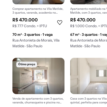
Comprar apartamento na Vila Matilde,
Apartamento mobiliado na 
3 quartos, varanda, academia no
Matilde, com 3 quartos, va
condomínio.
churrasqueira. Venda rápida
R$ 470.000
R$ 470.000
R$ 777 Condo. + IPTU
R$ 1.000 Condo. + IPT
70 m² · 3 quartos · 1 vaga
67 m² · 3 quartos · 1 v
Rua Antonieta de Morais, Vila
Rua Antonieta de Morai
Matilde · São Paulo
Matilde · São Paulo
Ótimo preço
Venda de apartamento com 3 quartos,
Casa com 3 quartos na Vila
varanda, churrasqueira e piscina no
quintal, perfeita para compr
condomínio.