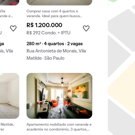
Vila
Comprar casa com 4 quartos e
randa e
varanda. Ideal para quem busca
!
conforto e espaço.
R$ 1.200.000
U
R$ 292 Condo. + IPTU
aga
280 m² · 4 quartos · 2 vagas
s, Vila
Rua Antonieta de Morais, Vila
Matilde · São Paulo
 Matilde,
Apartamento mobiliado com varanda e
ar.
academia no condomínio, 3 quartos,
para comprar.