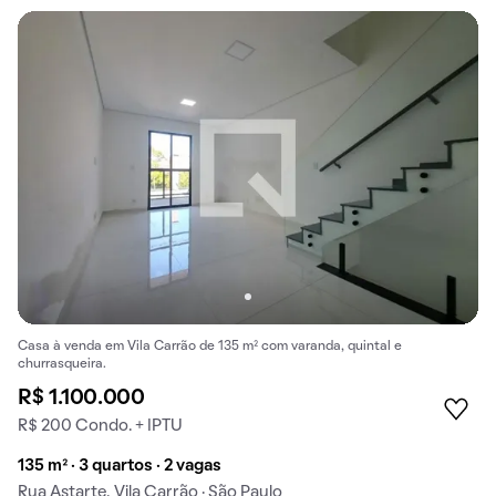
Casa à venda em Vila Carrão de 135 m² com varanda, quintal e
churrasqueira.
R$ 1.100.000
R$ 200 Condo. + IPTU
135 m² · 3 quartos · 2 vagas
Rua Astarte, Vila Carrão · São Paulo