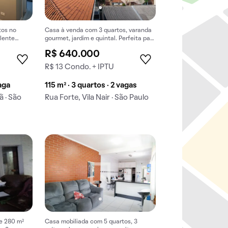
tos no
Casa à venda com 3 quartos, varanda
lente
gourmet, jardim e quintal. Perfeita para
ão
sua família!
R$ 640.000
R$ 13 Condo. + IPTU
vaga
115 m² · 3 quartos · 2 vagas
 · São
Rua Forte, Vila Nair · São Paulo
e 280 m²
Casa mobiliada com 5 quartos, 3