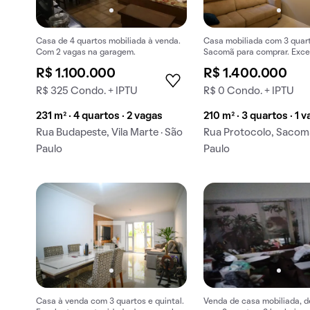
Casa de 4 quartos mobiliada à venda.
Casa mobiliada com 3 quar
Com 2 vagas na garagem.
Sacomã para comprar. Exce
oportunidade em localizaç
R$ 1.100.000
R$ 1.400.000
estratégica.
R$ 325 Condo. + IPTU
R$ 0 Condo. + IPTU
231 m² · 4 quartos · 2 vagas
210 m² · 3 quartos · 1 
Rua Budapeste, Vila Marte · São
Rua Protocolo, Sacomã
Paulo
Paulo
Casa à venda com 3 quartos e quintal.
Venda de casa mobiliada, d