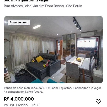
360 m² · 3 quartos · 2 vagas
Rua Álvares Lobo, Jardim Dom Bosco · São Paulo
Anúncio novo
Venda de casa mobiliada, de 104 m² com 3 quartos, 4 banheiros e 2 vagas
na garagem em Santo Amaro.
R$ 4.000.000
R$ 390 Condo. + IPTU