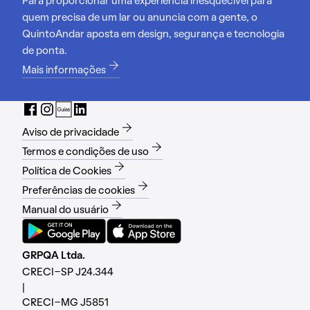
Para proporcionar uma experiência inesquecível para
quem precisa de um lar ou anuncia com a gente, o
QuintoAndar aposta em design, segurança e tecnologia
de ponta.
Mais informações
Aviso de privacidade
Termos e condições de uso
Política de Cookies
Preferências de cookies
Manual do usuário
GRPQA Ltda.
CRECI-SP J24.344
|
CRECI-MG J5851