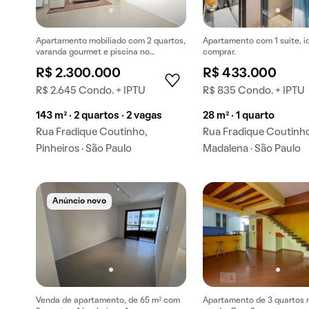
Apartamento mobiliado com 2 quartos,
Apartamento com 1 suíte, i
varanda gourmet e piscina no
comprar.
condomínio. Ideal para comprar.
R$ 2.300.000
R$ 433.000
R$ 2.645 Condo. + IPTU
R$ 835 Condo. + IPTU
143 m² · 2 quartos · 2 vagas
28 m² · 1 quarto
Rua Fradique Coutinho,
Rua Fradique Coutinho
Pinheiros · São Paulo
Madalena · São Paulo
Anúncio novo
Venda de apartamento, de 65 m² com
Apartamento de 3 quartos 