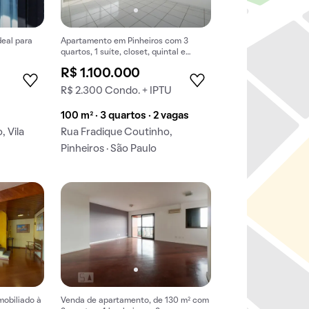
deal para
Apartamento em Pinheiros com 3
quartos, 1 suíte, closet, quintal e
piscina. Ideal para comprar.
R$ 1.100.000
R$ 2.300 Condo. + IPTU
100 m² · 3 quartos · 2 vagas
, Vila
Rua Fradique Coutinho,
Pinheiros · São Paulo
mobiliado à
Venda de apartamento, de 130 m² com