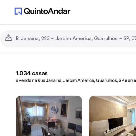
1.034
casas
à venda na Rua Janaína, Jardim America, Guarulhos, SP e arr