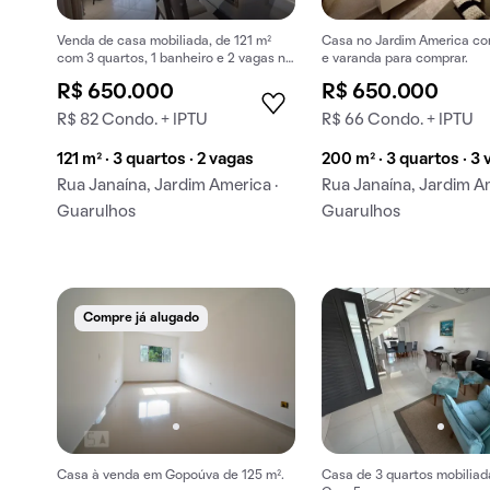
Venda de casa mobiliada, de 121 m²
Casa no Jardim America co
com 3 quartos, 1 banheiro e 2 vagas na
e varanda para comprar.
garagem em Jardim America.
R$ 650.000
R$ 650.000
R$ 82 Condo. + IPTU
R$ 66 Condo. + IPTU
121 m² · 3 quartos · 2 vagas
200 m² · 3 quartos · 3
Rua Janaína, Jardim America ·
Rua Janaína, Jardim Am
Guarulhos
Guarulhos
Compre já alugado
Casa à venda em Gopoúva de 125 m².
Casa de 3 quartos mobiliad