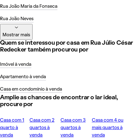
Rua João Maria da Fonseca
Rua João Neves
Mostrar mais
Quem se interessou por casa em Rua Júlio César
Redecker também procurou por
Imóvel à venda
Apartamento à venda
Casa em condomínio à venda
Amplie as chances de encontrar o lar ideal,
procure por
Casa com 1
Casa com 2
Casa com 3
Casa com 4 ou
quarto à
quartos à
quartos à
mais quartos à
venda
venda
venda
venda