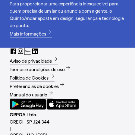
Para proporcionar uma experiência inesquecível para
quem precisa de um lar ou anuncia com a gente, o
QuintoAndar aposta em design, segurança e tecnologia
de ponta.
Mais informações
Aviso de privacidade
Termos e condições de uso
Política de Cookies
Preferências de cookies
Manual do usuário
GRPQA Ltda.
CRECI-SP J24.344
|