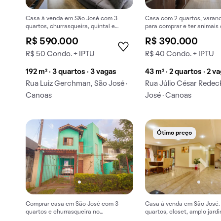
Casa à venda em São José com 3
Casa com 2 quartos, varand
quartos, churrasqueira, quintal e
para comprar e ter animais
mobiliada.
estimação.
R$ 590.000
R$ 390.000
R$ 50 Condo. + IPTU
R$ 40 Condo. + IPTU
192 m² · 3 quartos · 3 vagas
43 m² · 2 quartos · 2 v
Rua Luiz Gerchman, São José ·
Rua Júlio César Redec
Canoas
José · Canoas
Ótimo preço
Comprar casa em São José com 3
Casa à venda em São José.
quartos e churrasqueira no
quartos, closet, amplo jardi
condomínio.
Excelente oportunidade par