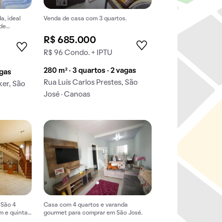
a, ideal
Venda de casa com 3 quartos.
 de
R$ 685.000
R$ 96 Condo. + IPTU
280 m² · 3 quartos · 2 vagas
agas
Rua Luís Carlos Prestes, São
ker, São
José · Canoas
 São 4
Casa com 4 quartos e varanda
m e quintal.
gourmet para comprar em São José.
a comprar.