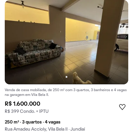
Venda de casa mobiliada, de 250 m² com 3 quartos, 3 banheiros e 4 vagas
na garagem em Vila Bela II.
R$ 1.600.000
R$ 399 Condo. + IPTU
250 m² · 3 quartos · 4 vagas
Rua Amadeu Accioly, Vila Bela II · Jundiaí