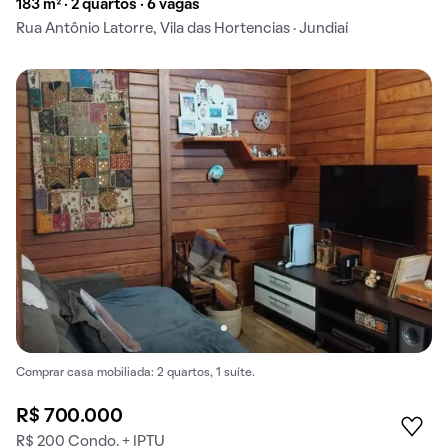
183 m² · 2 quartos · 6 vagas
Rua Antônio Latorre, Vila das Hortencias · Jundiaí
Comprar casa mobiliada: 2 quartos, 1 suíte.
R$ 700.000
R$ 200 Condo. + IPTU