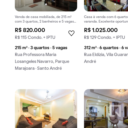
Venda de casa mobiliada, de 215 m²
Casa à venda com 6 quarto
com 3 quartos, 2 banheiros e 5 vagas
varanda. Excelente oportu
na garagem em Parque Marajoara.
compra!
R$ 820.000
R$ 1.025.000
R$ 115 Condo. + IPTU
R$ 129 Condo. + IPTU
215 m² · 3 quartos · 5 vagas
312 m² · 6 quartos · 6 
Rua Professora Maria
Rua Eldízia, Vila Guaran
Losangeles Navarro, Parque
André
Marajoara · Santo André