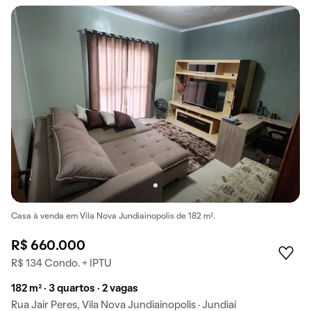
Casa à venda em Vila Nova Jundiainopolis de 182 m².
R$ 660.000
R$ 134 Condo. + IPTU
182 m² · 3 quartos · 2 vagas
Rua Jair Peres, Vila Nova Jundiainopolis · Jundiaí