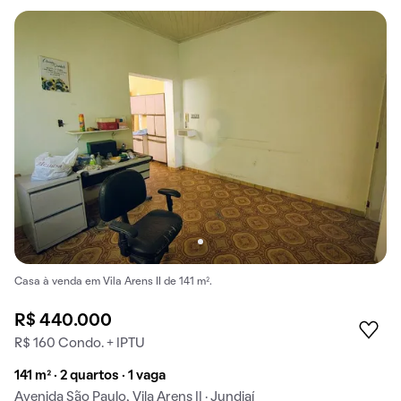
Casa à venda em Vila Arens II de 141 m².
R$ 440.000
R$ 160 Condo. + IPTU
141 m² · 2 quartos · 1 vaga
Avenida São Paulo, Vila Arens II · Jundiaí