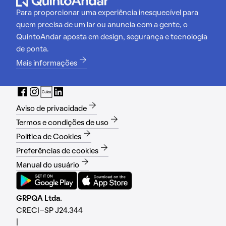
Para proporcionar uma experiência inesquecível para
quem precisa de um lar ou anuncia com a gente, o
QuintoAndar aposta em design, segurança e tecnologia
de ponta.
Mais informações
Aviso de privacidade
Termos e condições de uso
Política de Cookies
Preferências de cookies
Manual do usuário
GRPQA Ltda.
CRECI-SP J24.344
|