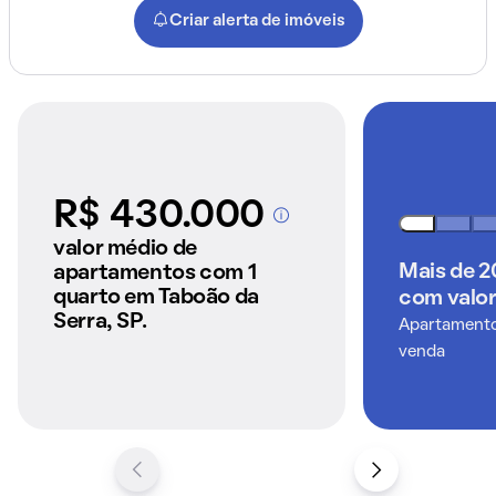
Criar alerta de imóveis
R$ 430.000
A partir dos imóveis
anunciados pelo
valor médio de
QuintoAndar
Mais de 
apartamentos com 1
quarto em Taboão da
com valor
Serra, SP.
Apartamentos
venda