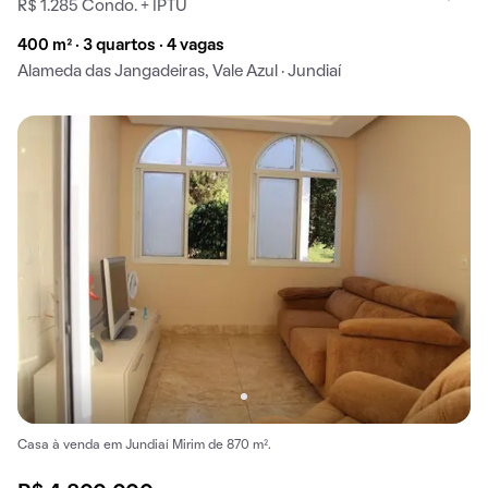
R$ 1.285 Condo. + IPTU
400 m² · 3 quartos · 4 vagas
Alameda das Jangadeiras, Vale Azul · Jundiaí
Casa à venda em Jundiaí Mirim de 870 m².