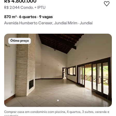
R$ 4.800.000
R$ 2.044 Condo. + IPTU
870 m² · 6 quartos · 9 vagas
Avenida Humberto Cereser, Jundiaí Mirim · Jundiaí
Ótimo preço
Comprar casa em condomínio com piscina, 4 quartos, 3 suítes, varanda e