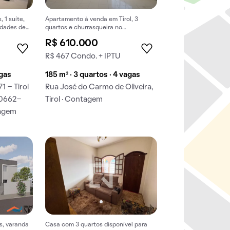
 1 suíte,
Apartamento à venda em Tirol, 3
idades de
quartos e churrasqueira no
condomínio.
R$ 610.000
R$ 467 Condo. + IPTU
agas
185 m² · 3 quartos · 4 vagas
1 - Tirol
Rua José do Carmo de Oliveira,
30662-
Tirol · Contagem
tagem
s, varanda
Casa com 3 quartos disponível para