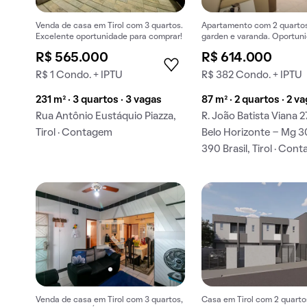
Venda de casa em Tirol com 3 quartos.
Apartamento com 2 quartos,
Excelente oportunidade para comprar!
garden e varanda. Oportun
compra imperdíveis.
R$ 565.000
R$ 614.000
R$ 1 Condo. + IPTU
R$ 382 Condo. + IPTU
231 m² · 3 quartos · 3 vagas
87 m² · 2 quartos · 2 v
Rua Antônio Eustáquio Piazza,
R. João Batista Viana 27
Tirol · Contagem
Belo Horizonte - Mg 
390 Brasil, Tirol · Con
Venda de casa em Tirol com 3 quartos,
Casa em Tirol com 2 quarto