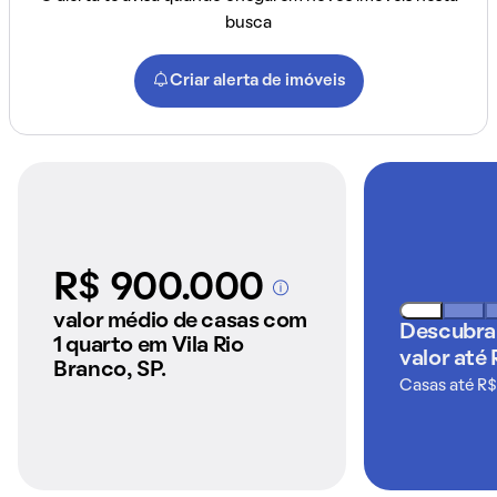
busca
Criar alerta de imóveis
R$ 900.000
A partir dos imóveis
anunciados pelo
valor médio de casas com
Descubra
QuintoAndar
1 quarto em Vila Rio
valor até
Branco, SP.
Casas até R$