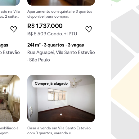
ado na Vila
Apartamento com quintal e 3 quartos
s, 2 suítes
disponível para comprar.
R$ 1.737.000
U
R$ 5.509 Condo. + IPTU
vagas
241 m² · 3 quartos · 3 vagas
to Estevão
Rua Aguapeí, Vila Santo Estevão
· São Paulo
Compre já alugado
mobiliado à
Casa à venda em Vila Santo Estevão
agem,
com 3 quartos, varanda e
churrasqueira. Ótima oportunidade