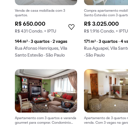
Venda de casa mobiliada com 3
Compra apartamento mobili
quartos.
Santo Estevão com 3 quarto
e academia.
R$ 650.000
R$ 3.025.000
R$ 431 Condo. + IPTU
R$ 1.916 Condo. + IPT
144 m² · 3 quartos · 2 vagas
171 m² · 3 quartos · 4 
Rua Afonso Henriques, Vila
Rua Aguapeí, Vila San
Santo Estevão · São Paulo
· São Paulo
Apartamento com 3 quartos e varanda
Apartamento de 3 quartos 
gourmet para comprar. Condomínio
venda. Com 3 vagas na gar
oferece churrasqueira.
piscina e churrasqueira.