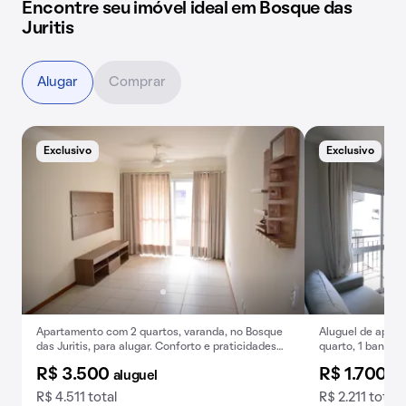
Encontre seu imóvel ideal em Bosque das
Juritis
Alugar
Comprar
Exclusivo
Exclusivo
A
Apartamento com 2 quartos, varanda, no Bosque
Aluguel de apart
das Juritis, para alugar. Conforto e praticidades
quarto, 1 banhei
em um só lugar.
Bosque das Juriti
R$ 3.500
R$ 1.700
aluguel
al
R$ 4.511 total
R$ 2.211 total