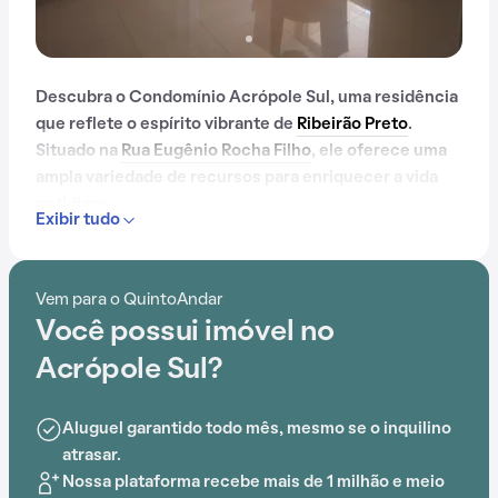
Descubra o Condomínio Acrópole Sul, uma residência
que reflete o espírito vibrante de
Ribeirão Preto
.
Situado na
Rua Eugênio Rocha Filho
, ele oferece uma
ampla variedade de recursos para enriquecer a vida
cotidiana.
Exibir tudo
Com mais de 7 anos, o Condomínio Acrópole Sul já é
muito conhecido na região.
Vem para o QuintoAndar
Você possui imóvel no
Com portaria 24 horas, elevador, academia, piscina,
quadra esportiva, salão de festas, churrasqueira,
Acrópole Sul?
playground, salão de jogos e brinquedoteca, o
Condomínio Acrópole Sul é ideal para quem busca
Aluguel garantido todo mês, mesmo se o inquilino
conforto e entretenimento.
atrasar.
Nossa plataforma recebe mais de 1 milhão e meio