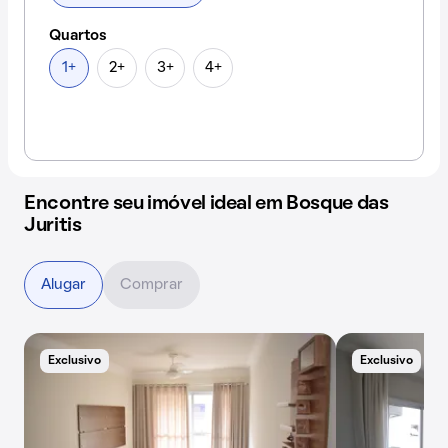
Quartos
1+
2+
3+
4+
Encontre seu imóvel ideal em Bosque das
Juritis
Alugar
Comprar
Exclusivo
Exclusivo
A