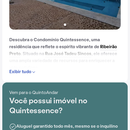
Descubra o Condomínio Quintessence, uma
residência que reflete o espírito vibrante de
Ribeirão
Preto
. Situado na
Rua José Tadeu Sincos
, ele oferece
uma ampla variedade de recursos para enriquecer a
vida cotidiana.
Exibir tudo
Com mais de 8 anos, o Condomínio Quintessence já é
muito conhecido na região.
Vem para o QuintoAndar
Você possui imóvel no
Com portaria 24 horas, elevador, academia, piscina,
quadra esportiva, salão de festas, churrasqueira,
Quintessence?
playground e brinquedoteca, o Condomínio
Quintessence é ideal para quem busca conforto e
Aluguel garantido todo mês, mesmo se o inquilino