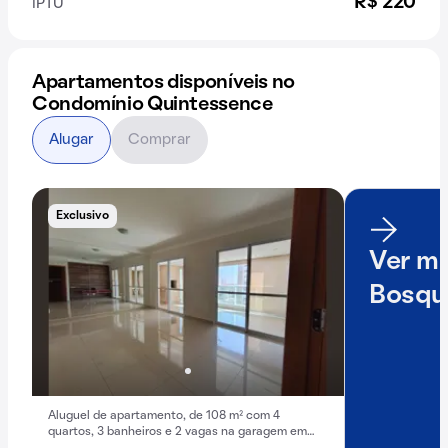
R$ 220
IPTU
Apartamentos disponíveis no
Condomínio Quintessence
Alugar
Comprar
Exclusivo
Ver ma
Bosque
Aluguel de apartamento, de 108 m² com 4
quartos, 3 banheiros e 2 vagas na garagem em