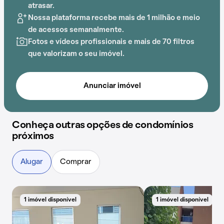
entretenimento.
atrasar.
Nossa plataforma recebe mais de 1 milhão e meio
A proximidade com SEB COC, Cultura Inglesa,
de acessos semanalmente.
Estácio, Escola do Amanhã, Estádio Santa Cruz e
Fotos e vídeos profissionais e mais de 70 filtros
Escola Primeiros Passos adiciona praticidade a essa
que valorizam o seu imóvel.
experiência.
Anunciar imóvel
Conheça outras opções de condomínios
próximos
Alugar
Comprar
1 imóvel disponível
1 imóvel disponível