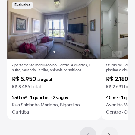
Exclusivo
Apartamento mobiliado no Centro, 4 quartos, 1
Studio de 1 quar
suíte, varanda, jardim, animais permitidos.
piscina e churras
Aluguel.
R$ 5.950
R$ 2.180
aluguel
al
R$ 8.486 total
R$ 2.691 total
250 m² · 4 quartos · 2 vagas
40 m² · 1 quar
Rua Saldanha Marinho, Bigorrilho ·
Avenida Marec
Curitiba
Centro · Curit