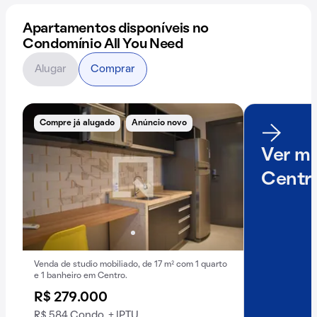
Apartamentos disponíveis no
Condomínio All You Need
Alugar
Comprar
Compre já alugado
Anúncio novo
Ver ma
Centr
Venda de studio mobiliado, de 17 m² com 1 quarto
e 1 banheiro em Centro.
R$ 279.000
R$ 584 Condo. + IPTU