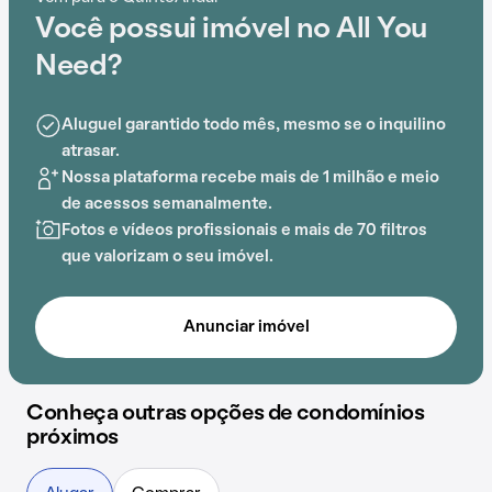
gourmet na área comum, o Condomínio All You Need é
Você possui imóvel no All You
preparado para atender às necessidades dos
moradores que buscam lazer e conforto em um só
Need?
lugar.
Aluguel garantido todo mês, mesmo se o inquilino
A proximidade com Faculdade Teológica da
atrasar.
Assembléia de Deus (FATADC), Faculdade de
Nossa plataforma recebe mais de 1 milhão e meio
Tecnología CETE, Faculdades Integradas Camões
de acessos semanalmente.
(FICA), Passeio Público, Elegance Escola de
Fotos e vídeos profissionais e mais de 70 filtros
Cabeleireiros e Curso Acesso acrescenta praticidade
que valorizam o seu imóvel.
e comodidade na rotina dos que residem no local.
Anunciar imóvel
Conheça outras opções de condomínios
próximos