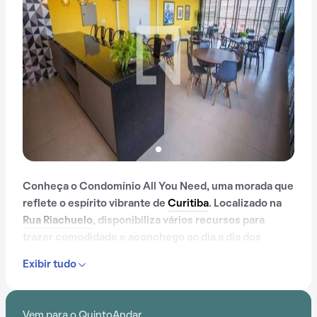
Conheça o Condomínio All You Need, uma morada que
reflete o espírito vibrante de
Curitiba
. Localizado na
Rua Riachuelo
, disponibiliza vários recursos para
trazer comodidade e aconchego ao dia a dia dos
moradores.
Exibir tudo
Contando com portaria 24 horas, elevador, academia,
salão de festas, lavanderia no prédio e espaço
Vem para o QuintoAndar