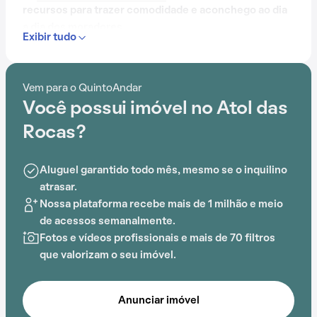
recursos para trazer comodidade e aconchego ao dia
a dia dos moradores.
Exibir tudo
Contando com portaria 24 horas, elevador, academia,
piscina, salão de festas e playground, o Condomínio
Vem para o QuintoAndar
Atol das Rocas é preparado para atender às
Você possui imóvel no Atol das
necessidades dos moradores que buscam lazer e
conforto em um só lugar.
Rocas?
A proximidade com Escola Alegre Mundo, Escola
Aluguel garantido todo mês, mesmo se o inquilino
Brincando e Construindo, Praça Myriam Fraga, Escola
atrasar.
Colmeia, Hospital Teresa de Lisieux e Faculdade
Nossa plataforma recebe mais de 1 milhão e meio
Lusófona Bahia acrescenta praticidade e comodidade
de acessos semanalmente.
na rotina dos que residem no local.
Fotos e vídeos profissionais e mais de 70 filtros
que valorizam o seu imóvel.
Anunciar imóvel