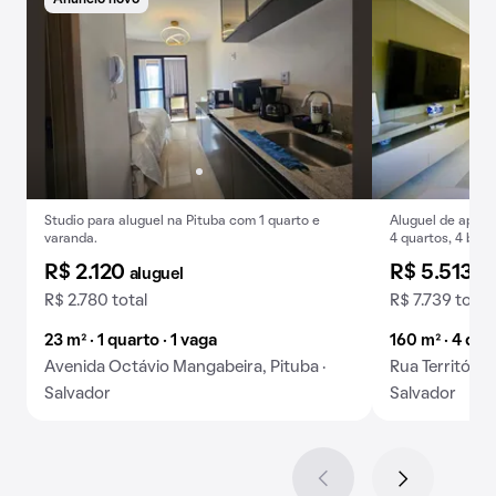
Anúncio novo
Studio para aluguel na Pituba com 1 quarto e
Aluguel de apart
varanda.
4 quartos, 4 ban
Pituba.
R$ 2.120
R$ 5.513
aluguel
al
R$ 2.780 total
R$ 7.739 total
23 m² · 1 quarto · 1 vaga
160 m² · 4 qua
Avenida Octávio Mangabeira, Pituba ·
Rua Território
Salvador
Salvador