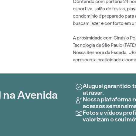
Contando com portaria 24 hora
esportiva, salão de festas, pl
condomínio é preparado para 
buscam lazer e conforto em um
A proximidade com Ginásio Pol
Tecnologia de São Paulo (FATE
Nossa Senhora da Escada, UBS
acrescenta praticidade e como
Aluguel garantido t
atrasar.
l na Avenida
Nossa plataforma re
acessos semanalme
Fotos e vídeos profi
valorizam o seu imó