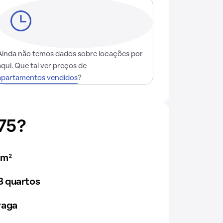
Ainda não temos dados sobre locações por
aqui. Que tal ver preços de
apartamentos vendidos
?
75?
0m²
 quartos
vaga