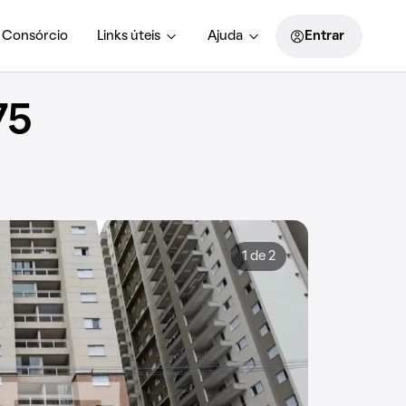
Consórcio
Links úteis
Ajuda
Entrar
75
1 de 2