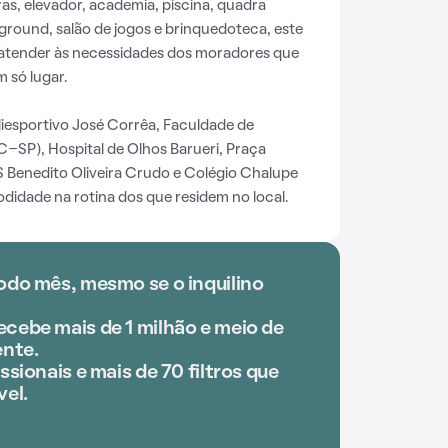
s, elevador, academia, piscina, quadra
ayground, salão de jogos e brinquedoteca, este
atender às necessidades dos moradores que
 só lugar.
iesportivo José Corrêa, Faculdade de
C-SP), Hospital de Olhos Barueri, Praça
 Benedito Oliveira Crudo e Colégio Chalupe
didade na rotina dos que residem no local.
odo mês, mesmo se o inquilino
cebe mais de 1 milhão e meio de
nte.
ssionais e mais de 70 filtros que
vel.