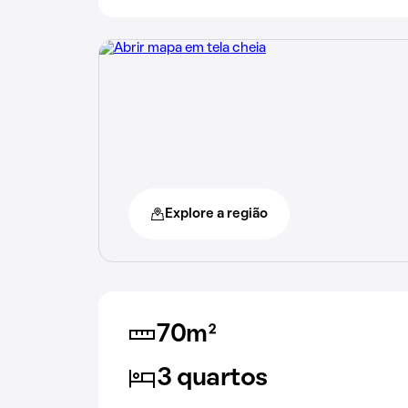
Explore a região
70m²
3 quartos