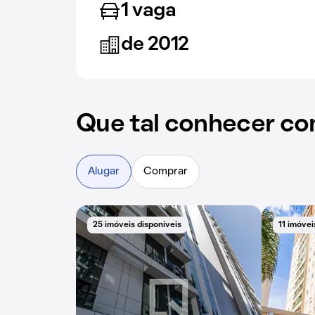
1 vaga
de 2012
Que tal conhecer co
Alugar
Comprar
25 imóveis disponíveis
11 imóvei