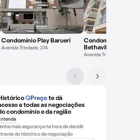
Condomínio Play Barueri
Condomínio Resort
Bethaville
Avenida Trindade, 374
Avenida Trindade, 434
Histórico
Q
Preço
te dá
acesso a todas as negociações
do condomínio e da região
Entenda
Tenha mais segurança na hora de decidir
através do histórico de negociação