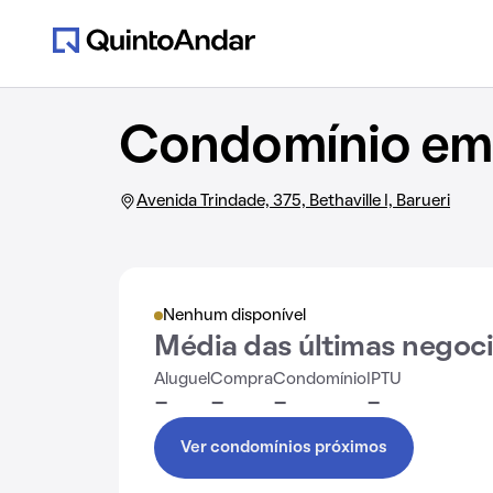
Condomínio em 
Avenida Trindade, 375, Bethaville I, Barueri
Nenhum disponível
Média das últimas negoc
Aluguel
Compra
Condomínio
IPTU
-
-
-
-
Ver condomínios próximos