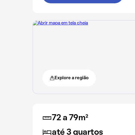
Explore a região
72 a 79m²
até 3 quartos