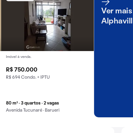
Ver mais
Alphavil
Imóvel à venda.
R$ 750.000
R$ 694 Condo. + IPTU
80 m² · 3 quartos · 2 vagas
Avenida Tucunaré · Barueri