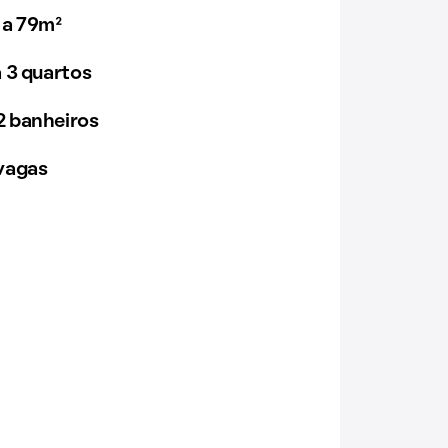
 a 79m²
 3 quartos
 banheiros
vagas