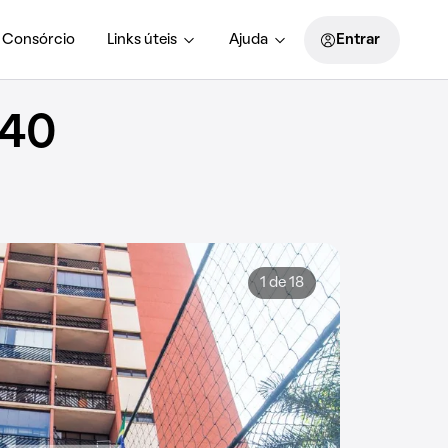
Consórcio
Links úteis
Ajuda
Entrar
140
1 de 18