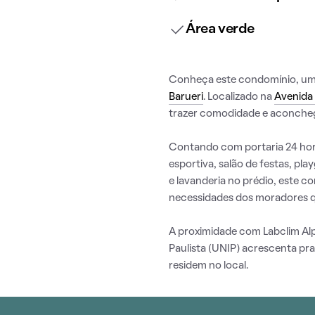
Área verde
Conheça este condomínio, uma 
Barueri
. Localizado na
Avenida
trazer comodidade e aconcheg
Contando com portaria 24 hora
esportiva, salão de festas, pl
e lavanderia no prédio, este 
necessidades dos moradores q
A proximidade com Labclim Alph
Paulista (UNIP) acrescenta pr
residem no local.