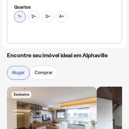
Quartos
1+
2+
3+
4+
Encontre seu imóvel ideal em Alphaville
Alugar
Comprar
Exclusivo