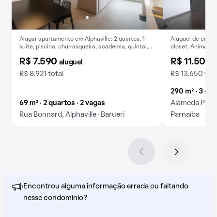
Alugar apartamento em Alphaville: 2 quartos, 1
Aluguel de casa 
suíte, piscina, churrasqueira, academia, quintal,
closet. Animais 
closet.
R$ 7.590
R$ 11.500
aluguel
a
R$ 8.921 total
R$ 13.650 tota
290 m² · 3 qua
69 m² · 2 quartos · 2 vagas
Alameda Peruíb
Rua Bonnard, Alphaville · Barueri
Parnaíba
Encontrou alguma informação errada ou faltando
nesse condomínio?