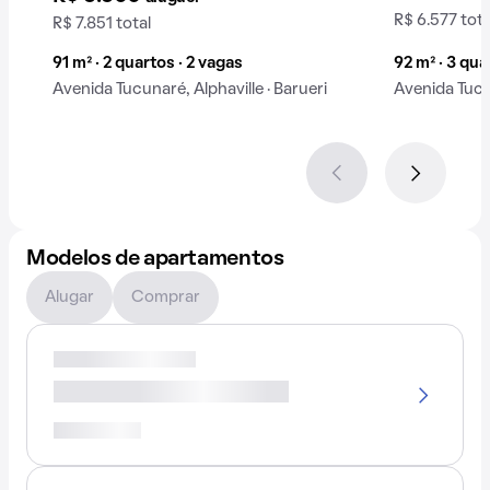
R$ 6.577 tota
R$ 7.851 total
91 m² · 2 quartos · 2 vagas
92 m² · 3 qua
Avenida Tucunaré, Alphaville · Barueri
Avenida Tucu
Modelos de apartamentos
Alugar
Comprar