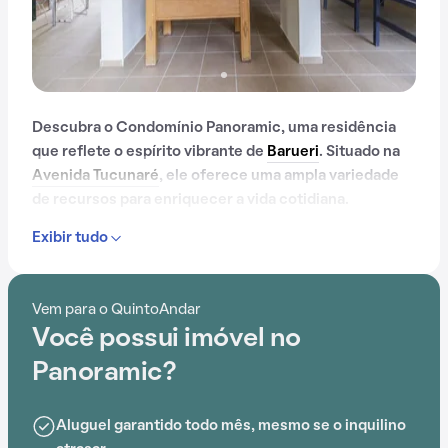
Descubra o Condomínio Panoramic, uma residência
que reflete o espírito vibrante de
Barueri
. Situado na
Avenida Tucunaré
, ele oferece uma ampla variedade
de recursos para enriquecer a vida cotidiana.
Exibir tudo
Com portaria 24 horas, elevador, academia, piscina,
quadra esportiva, salão de festas, churrasqueira,
playground, salão de jogos e brinquedoteca, o
Vem para o QuintoAndar
Condomínio Panoramic é ideal para quem busca
Você possui imóvel no
conforto e entretenimento.
Panoramic?
A proximidade com Labclim Alphaville, Labclim Barueri
e Universidade Paulista (UNIP) adiciona praticidade a
Aluguel garantido todo mês, mesmo se o inquilino
essa experiência.