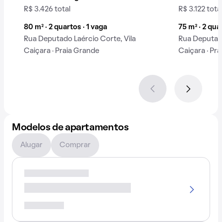
R$ 3.426 total
R$ 3.122 tota
80 m² · 2 quartos · 1 vaga
75 m² · 2 qua
Rua Deputado Laércio Corte, Vila
Rua Deputado
Caiçara · Praia Grande
Caiçara · Pr
Modelos de apartamentos
Alugar
Comprar