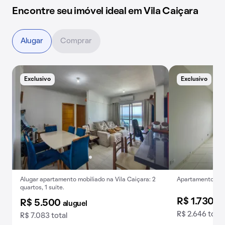
Encontre seu imóvel ideal em Vila Caiçara
Alugar
Comprar
Exclusivo
Exclusivo
B
Alugar apartamento mobiliado na Vila Caiçara: 2
Apartamento para
quartos, 1 suíte.
R$ 1.730
al
R$ 5.500
aluguel
R$ 2.646 total
R$ 7.083 total