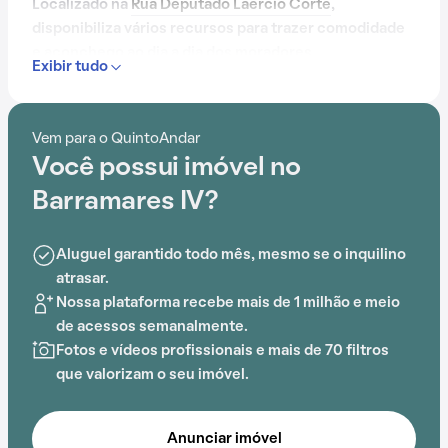
Localizado na
Rua Deputado Laércio Corte
,
disponibiliza vários recursos para trazer comodidade
e aconchego ao dia a dia dos moradores.
Exibir tudo
Contando com elevador, piscina, salão de festas, gás
encanado, salão de jogos e espaço gourmet na área
Vem para o QuintoAndar
comum, o Condomínio Barramares IV é preparado para
Você possui imóvel no
atender às necessidades dos moradores que buscam
lazer e conforto em um só lugar.
Barramares IV?
Aluguel garantido todo mês, mesmo se o inquilino
atrasar.
Nossa plataforma recebe mais de 1 milhão e meio
de acessos semanalmente.
Fotos e vídeos profissionais e mais de 70 filtros
que valorizam o seu imóvel.
Anunciar imóvel