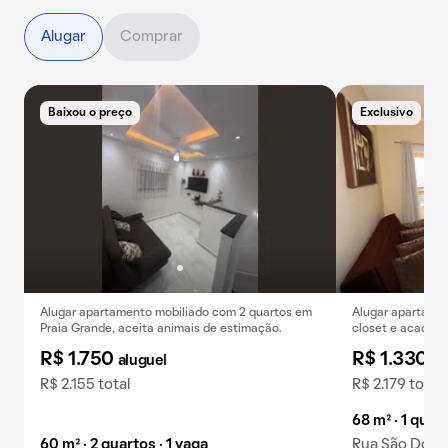
Alugar
Comprar
Baixou o preço
Exclusivo
E
Alugar apartamento mobiliado com 2 quartos em
Alugar apartamen
Praia Grande, aceita animais de estimação.
closet e academi
R$ 1.750
R$ 1.330
aluguel
al
R$ 2.155 total
R$ 2.179 total
68 m² · 1 quart
60 m² · 2 quartos · 1 vaga
Rua São Doming