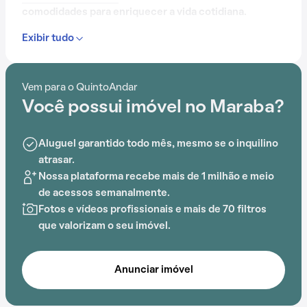
comodidades para enriquecer a vida cotidiana.
Exibir tudo
Com mais de 16 anos, o Condomínio Maraba já é muito
conhecido na região.
Vem para o QuintoAndar
Desde elevador até salão de festas, e passando por
Você possui imóvel no Maraba?
churrasqueira, o Condomínio Maraba oferece um
ambiente de bem-estar e segurança.
Aluguel garantido todo mês, mesmo se o inquilino
atrasar.
Nossa plataforma recebe mais de 1 milhão e meio
de acessos semanalmente.
Fotos e vídeos profissionais e mais de 70 filtros
que valorizam o seu imóvel.
Anunciar imóvel