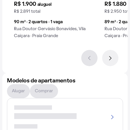
R$ 1.900
R$ 1.880
aluguel
a
R$ 2.891 total
R$ 2.950 tot
90 m² · 2 quartos · 1 vaga
89 m² · 2 qua
Rua Doutor Gervásio Bonavides, Vila
Rua Doutor G
Caiçara · Praia Grande
Caiçara · Pr
Modelos de apartamentos
Alugar
Comprar