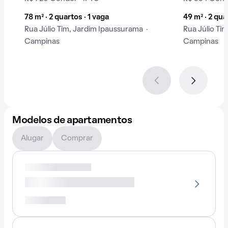
78 m² · 2 quartos · 1 vaga
49 m² · 2 qua
Rua Júlio Tim, Jardim Ipaussurama ·
Rua Júlio Ti
Campinas
Campinas
Modelos de apartamentos
Alugar
Comprar