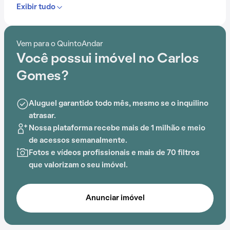
cotidiana.
Exibir tudo
Com portaria 24 horas, piscina, quadra esportiva, salão
de festas e playground, o Condomínio Carlos Gomes é
Vem para o QuintoAndar
ideal para quem busca conforto e entretenimento.
Você possui imóvel no Carlos
A proximidade com ESCOLA Rachel de Queiroz
Gomes?
adiciona praticidade a essa experiência.
Aluguel garantido todo mês, mesmo se o inquilino
atrasar.
Nossa plataforma recebe mais de 1 milhão e meio
de acessos semanalmente.
Fotos e vídeos profissionais e mais de 70 filtros
que valorizam o seu imóvel.
Anunciar imóvel