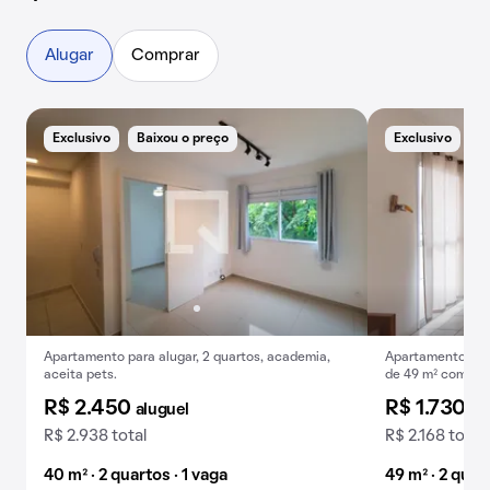
Alugar
Comprar
Exclusivo
Baixou o preço
Exclusivo
Apartamento para alugar, 2 quartos, academia,
Apartamento par
aceita pets.
de 49 m² com var
R$ 2.450
R$ 1.730
aluguel
al
R$ 2.938 total
R$ 2.168 total
40 m² · 2 quartos · 1 vaga
49 m² · 2 quar