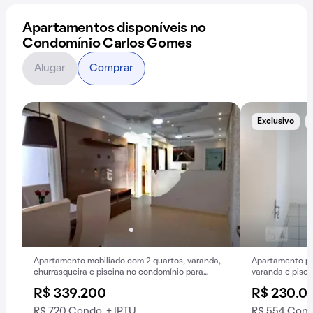
Apartamentos disponíveis no
Condomínio Carlos Gomes
Alugar
Comprar
Exclusivo
Apartamento mobiliado com 2 quartos, varanda,
Apartamento pa
churrasqueira e piscina no condomínio para
varanda e pisci
comprar.
R$ 339.200
R$ 230.0
R$ 720 Condo. + IPTU
R$ 554 Cond