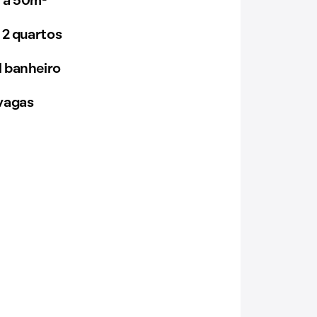
 a 50m²
 2 quartos
 banheiro
vagas