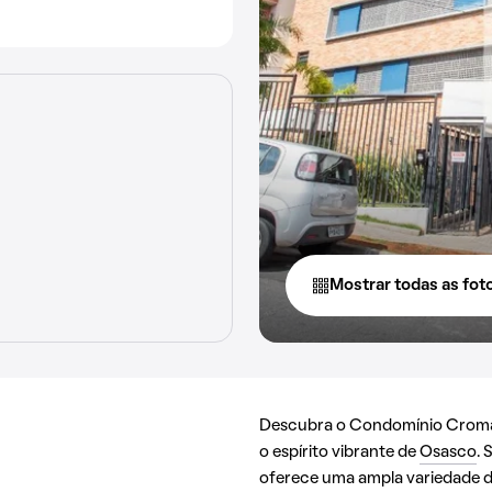
Mostrar todas as fot
Descubra o Condomínio Croma 
o espírito vibrante de
Osasco
. 
oferece uma ampla variedade de