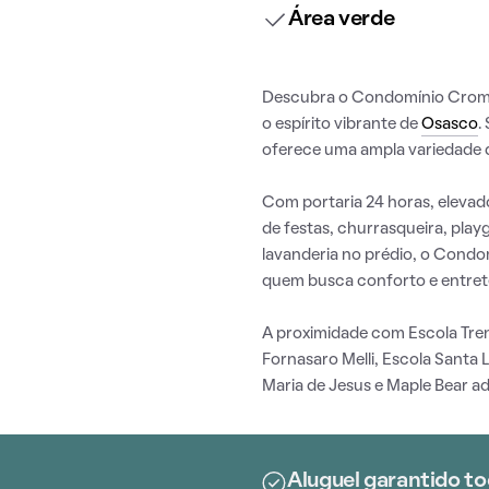
Área verde
Descubra o Condomínio Croma 
o espírito vibrante de
Osasco
.
oferece uma ampla variedade d
Com portaria 24 horas, elevado
de festas, churrasqueira, play
lavanderia no prédio, o Condo
quem busca conforto e entre
A proximidade com Escola Tren
Fornasaro Melli, Escola Santa L
Maria de Jesus e Maple Bear ad
Aluguel garantido to