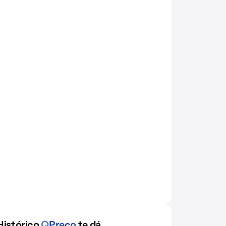
Histórico
Q
Preço
te dá