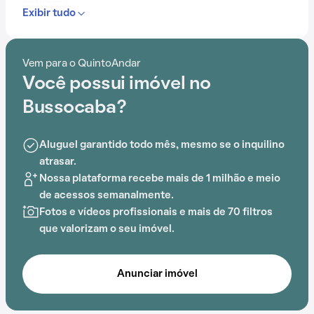
cotidiana.
Exibir tudo
Com portaria 24 horas, quadra esportiva, salão de
festas, churrasqueira, salão de jogos e brinquedoteca,
Vem para o QuintoAndar
o Condomínio Bussocaba é ideal para quem busca
Você possui imóvel no
conforto e entretenimento.
Bussocaba?
A proximidade com Escola Trenzinho D’Alegria, Maple
Bear, CEMEIEF Maria Tarcilla Fornasaro Melli, Leal
Aluguel garantido todo mês, mesmo se o inquilino
Double Tênis Parque Príncipe, UBS Jardim d'Abril e
atrasar.
Colégio Albert Sabin adiciona praticidade a essa
Nossa plataforma recebe mais de 1 milhão e meio
experiência.
de acessos semanalmente.
Fotos e vídeos profissionais e mais de 70 filtros
que valorizam o seu imóvel.
Anunciar imóvel