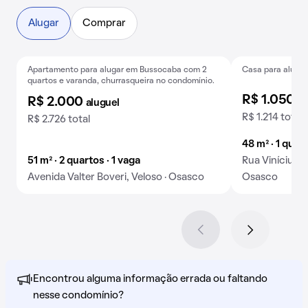
Alugar
Comprar
Apartamento para alugar em Bussocaba com 2
Casa para alugue
Anúncio novo
Baixou o preço
Exclusivo
B
quartos e varanda, churrasqueira no condomínio.
R$ 1.050
al
R$ 2.000
aluguel
R$ 1.214 total
R$ 2.726 total
48 m² · 1 quar
51 m² · 2 quartos · 1 vaga
Rua Vinícius d
Avenida Valter Boveri, Veloso · Osasco
Osasco
Encontrou alguma informação errada ou faltando
nesse condomínio?