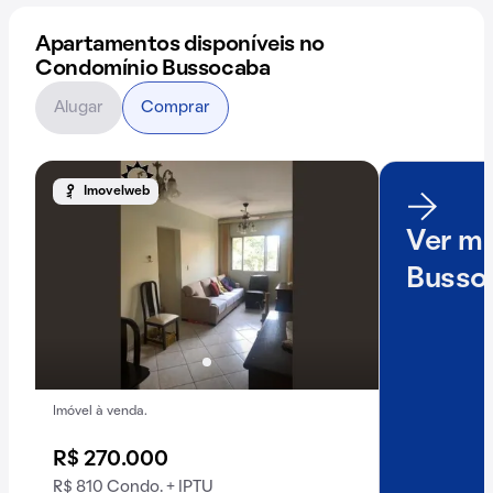
Apartamentos disponíveis no
Condomínio Bussocaba
Alugar
Comprar
Imovelweb
Ver ma
Busso
Imóvel à venda.
R$ 270.000
R$ 810 Condo. + IPTU