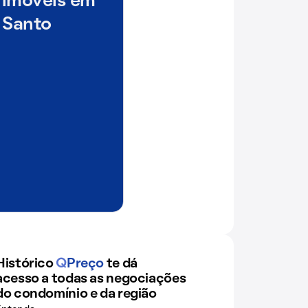
 imóveis em
 Santo
Histórico
Q
Preço
te dá
acesso a todas as negociações
do condomínio e da região