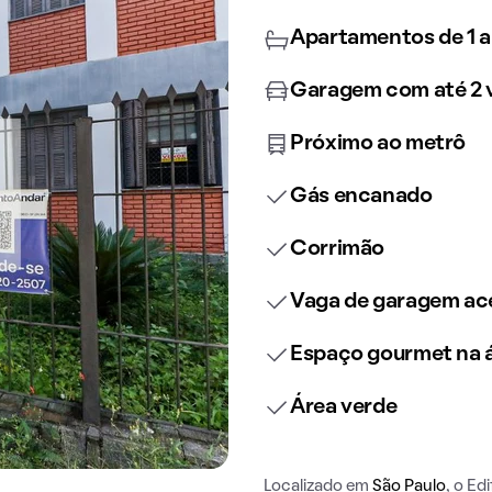
Apartamentos de 1 a
Garagem com até 2 
Próximo ao metrô
Gás encanado
Corrimão
Vaga de garagem ace
Espaço gourmet na
Área verde
Localizado em
São Paulo
, o Ed