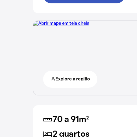
Explore a região
70 a 91m²
2 quartos