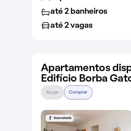
até 2 banheiros
até 2 vagas
Apartamentos disp
Edifício Borba Gat
Alugar
Comprar
Imovelweb