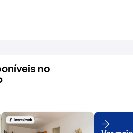
oníveis no
o
Imovelweb