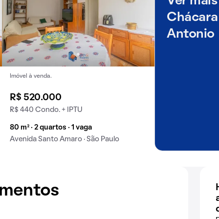
Ver mais
Chácara
Antonio
Imóvel à venda.
R$ 520.000
R$ 440 Condo. + IPTU
80 m² · 2 quartos · 1 vaga
Avenida Santo Amaro · São Paulo
amentos