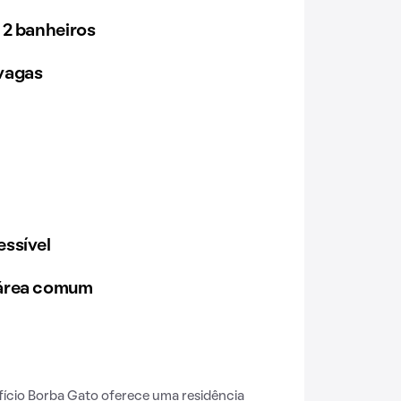
 2 banheiros
vagas
ssível
 área comum
ifício Borba Gato oferece uma residência