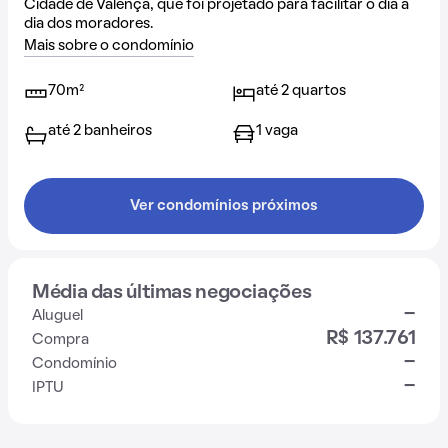
Cidade de Valença, que foi projetado para facilitar o dia a
dia dos moradores.
Mais sobre o condomínio
70m²
até 2 quartos
até 2 banheiros
1 vaga
Ver condomínios próximos
Média das últimas negociações
-
Aluguel
R$ 137.761
Compra
-
Condomínio
-
IPTU