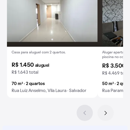
Casa para aluguel com 2 quartos.
Alugar apartamen
piscina no condo
R$ 1.450
aluguel
R$ 3.500
a
R$ 1.643 total
R$ 4.469 total
70 m² · 2 quartos
50 m² · 2 quar
Rua Luiz Anselmo, Vila Laura · Salvador
Rua Parambu, 