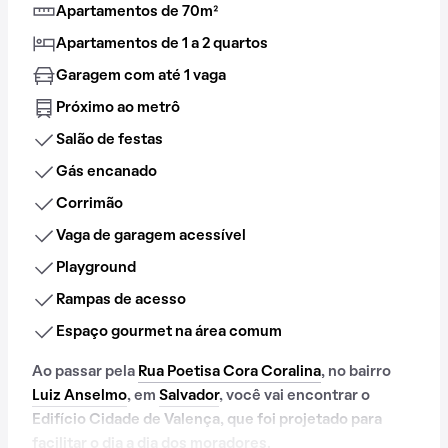
Apartamentos de 70m²
Apartamentos de 1 a 2 quartos
Garagem com até 1 vaga
Próximo ao metrô
Salão de festas
Gás encanado
Corrimão
Vaga de garagem acessível
Playground
Rampas de acesso
Espaço gourmet na área comum
Ao passar pela
Rua Poetisa Cora Coralina
, no bairro
Luiz Anselmo
, em
Salvador
, você vai encontrar o
Edifício Cidade de Valença, que foi projetado para
facilitar o dia a dia dos moradores.