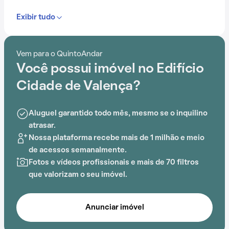
Exibir tudo
Se você que mudar pra um lugar cheio de
comodidades, o Edifício Cidade de Valença pode ser
uma boa escolha. Aproveite a chance de viver ótimos
Vem para o QuintoAndar
momentos sem sair de casa e more em um condomínio
Você possui imóvel no Edifício
que oferece salão de festas, gás encanado,
playground e espaço gourmet na área comum.
Cidade de Valença?
A localização também oferece opções de Caracol,
Aluguel garantido todo mês, mesmo se o inquilino
Escola, Colégio Estadual Federico Costa, Escola
atrasar.
Creche Efraim,
Estação Bonocô
e Shopping Vila Laura
Nossa plataforma recebe mais de 1 milhão e meio
e a região pode agradar quem gosta de resolver as
de acessos semanalmente.
coisas perto de casa.
Fotos e vídeos profissionais e mais de 70 filtros
que valorizam o seu imóvel.
Anunciar imóvel