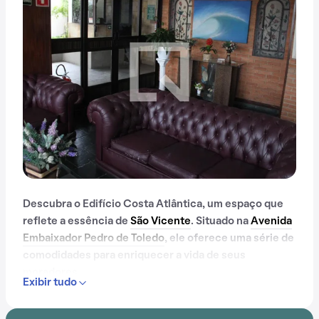
Descubra o Edifício Costa Atlântica, um espaço que
reflete a essência de
São Vicente
. Situado na
Avenida
Embaixador Pedro de Toledo
, ele oferece uma série de
comodidades para enriquecer a vida de seus
moradores.
Exibir tudo
Desde portaria 24 horas até elevador, passando por