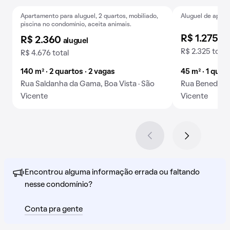
Apartamento para aluguel, 2 quartos, mobiliado,
Aluguel de apart
Exclusivo
Baixou o preço
Baixou o preço
piscina no condomínio, aceita animais.
R$ 1.275
al
R$ 2.360
aluguel
R$ 2.325 total
R$ 4.676 total
140 m² · 2 quartos · 2 vagas
45 m² · 1 quart
Rua Saldanha da Gama, Boa Vista · São
Rua Benedito C
Vicente
Vicente
Encontrou alguma informação errada ou faltando
nesse condomínio?
Conta pra gente