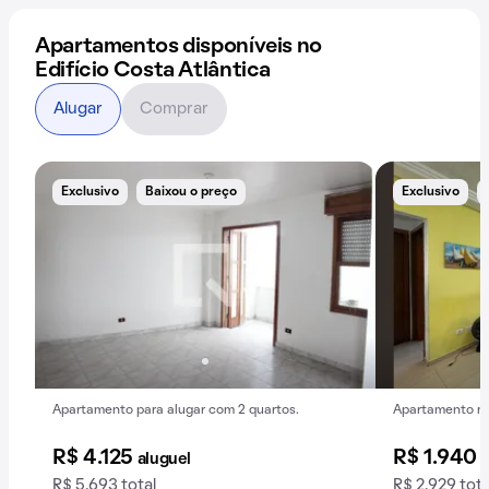
Apartamentos disponíveis no
Edifício Costa Atlântica
Alugar
Comprar
Exclusivo
Baixou o preço
Exclusivo
Apartamento para alugar com 2 quartos.
Apartamento mob
R$ 4.125
R$ 1.940
aluguel
a
R$ 5.693 total
R$ 2.929 tota