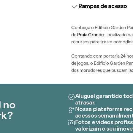
Rampas de acesso
Conheça o Edifício Garden Par
de
Praia Grande
. Localizado n
recursos para trazer comodida
Contando com portaria 24 horas
de jogos, o Edifício Garden Pa
dos moradores que buscam laz
Aluguel garantido tod
atrasar.
l no
Nossa plataforma rece
rk?
acessos semanalment
Fotos e vídeos profiss
valorizam o seu imóvel