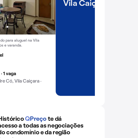
Vila Caiçara
do para aluguel na Vila
os e varanda.
el
 · 1 vaga
e Có, Vila Caiçara ·
Histórico
Q
Preço
te dá
acesso a todas as negociações
do condomínio e da região