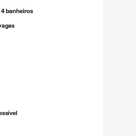
 4 banheiros
vagas
ssível