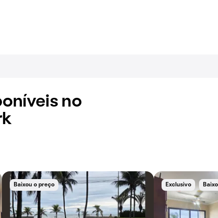
oníveis no
rk
Baixou o preço
Exclusivo
Baixo