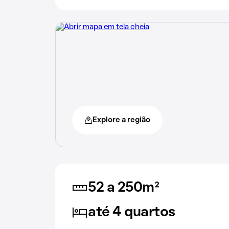
Explore a região
52 a 250m²
até 4 quartos