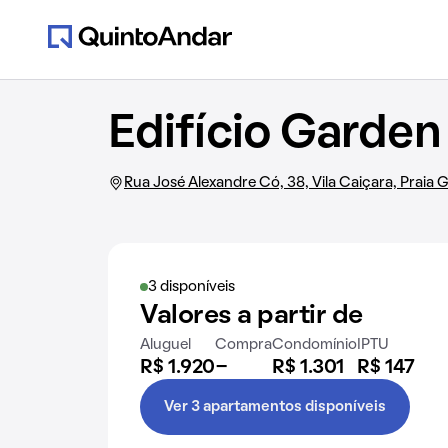
Edifício Garden
Rua José Alexandre Có, 38, Vila Caiçara, Praia 
3 disponíveis
Valores a partir de
Aluguel
Compra
Condomínio
IPTU
R$ 1.920
-
R$ 1.301
R$ 147
Ver 3 apartamentos disponíveis