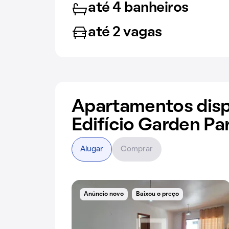
até 4 banheiros
até 2 vagas
Apartamentos disp
Edifício Garden Pa
Alugar
Comprar
Anúncio novo
Baixou o preço