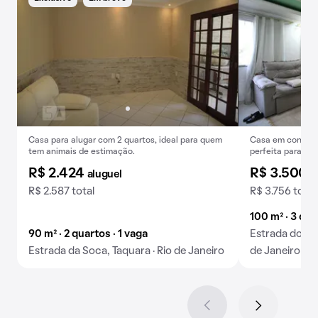
Casa para alugar com 2 quartos, ideal para quem
Casa em condomí
tem animais de estimação.
perfeita para alu
reunidos.
R$ 2.424
R$ 3.500
aluguel
a
R$ 2.587 total
R$ 3.756 total
100 m² · 3 qua
90 m² · 2 quartos · 1 vaga
Estrada do Out
Estrada da Soca, Taquara · Rio de Janeiro
de Janeiro