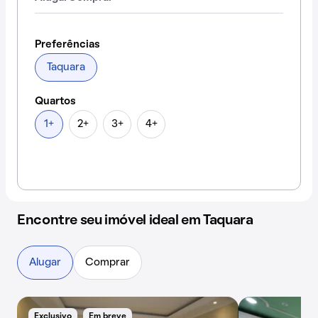
Preferências
Taquara
Quartos
1+
2+
3+
4+
Encontre seu imóvel ideal em Taquara
Alugar
Comprar
Exclusivo
Em breve