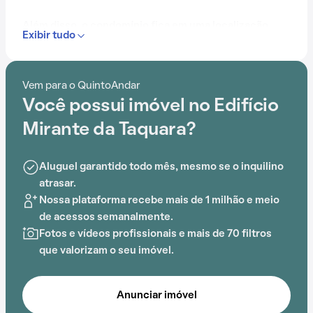
Além disso, o condomínio fica em uma localização
Exibir tudo
privilegiada, próximo a Escola Municipal Maestro
Lorenzo Fernandes, Escola Municipal Noel Nutels,
Escola Municipal Professor Augusto Cony, Creche
Vem para o QuintoAndar
Municipal Tia Tereza, Hospital Curupaiti e Escola
Você possui imóvel no Edifício
Municipal Barão da Taquara.
Mirante da Taquara?
Com elevador e salão de festas, este
empreendimento proporciona opções de lazer para
Aluguel garantido todo mês, mesmo se o inquilino
todas as idades.
atrasar.
Nossa plataforma recebe mais de 1 milhão e meio
de acessos semanalmente.
Fotos e vídeos profissionais e mais de 70 filtros
que valorizam o seu imóvel.
Anunciar imóvel