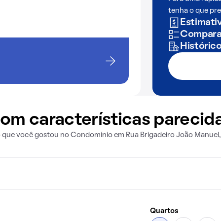
tenha o que pre
Estimativ
Comparaç
Históric
om características parecid
o que você gostou no Condomínio em Rua Brigadeiro João Manuel
Quartos