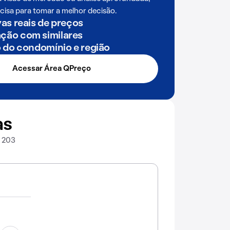
cisa para tomar a melhor decisão.
as reais de preços
ão com similares
o do condomínio e região
Acessar Área QPreço
as
, 203