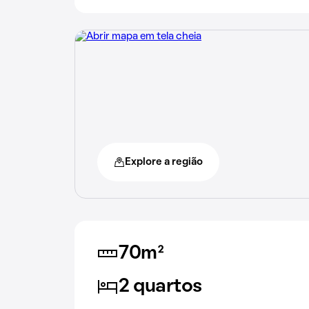
Explore a região
70m²
2 quartos