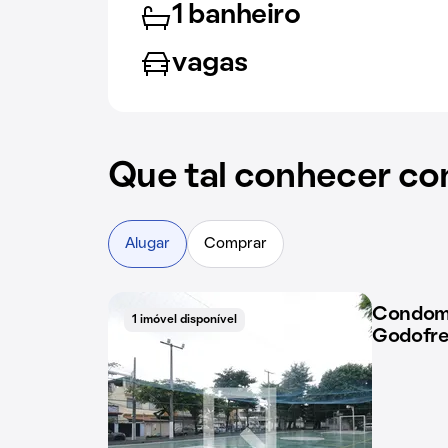
1 banheiro
vagas
Que tal conhecer co
Alugar
Comprar
Condomí
1 imóvel disponível
1 imóvel 
Godofre