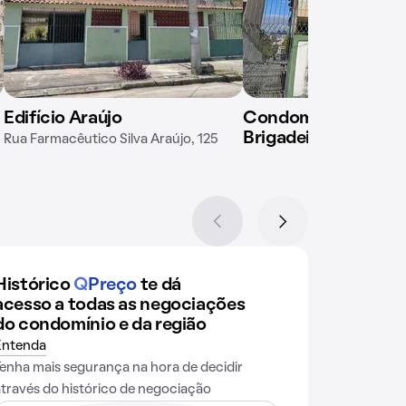
Edifício Araújo
Condomínio em Rua
Brigadeiro João Man
Rua Farmacêutico Silva Araújo, 125
Histórico
Q
Preço
te dá
acesso a todas as negociações
do condomínio e da região
Entenda
Tenha mais segurança na hora de decidir
através do histórico de negociação