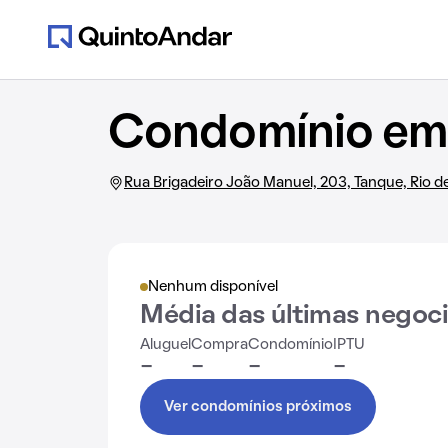
Condomínio em 
Rua Brigadeiro João Manuel, 203, Tanque, Rio d
Nenhum disponível
Média das últimas negoc
Aluguel
Compra
Condomínio
IPTU
-
-
-
-
Ver condomínios próximos