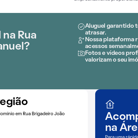
Aluguel garantido 
atrasar.
 na Rua
Nossa plataforma r
anuel?
acessos semanalm
Fotos e vídeos profi
valorizam o seu imó
região
omínio em Rua Brigadeiro João
Acomp
na
Áre
Para uma rápid