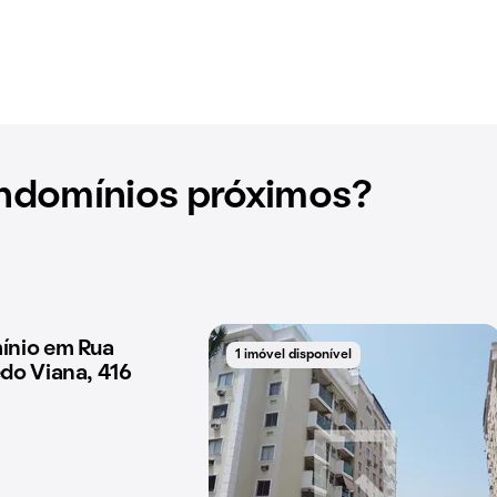
ndomínios próximos?
nio em Rua
disponível
1 imóvel disponível
do Viana, 416