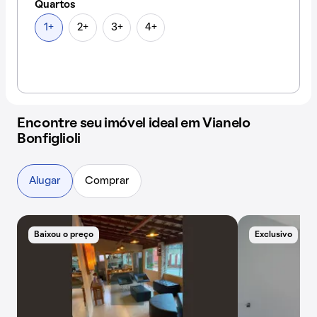
Quartos
1+
2+
3+
4+
Encontre seu imóvel ideal em Vianelo
Bonfiglioli
Alugar
Comprar
Baixou o preço
Exclusivo
E