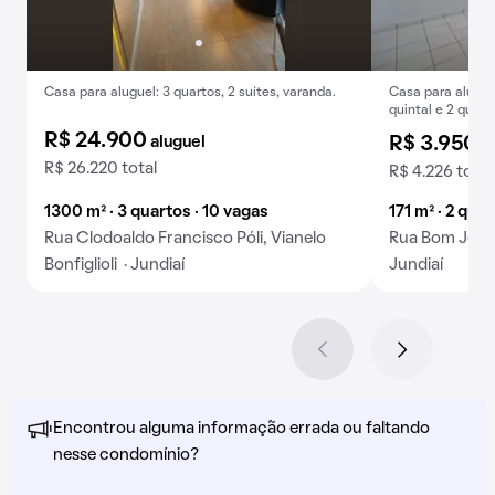
Casa para aluguel: 3 quartos, 2 suítes, varanda.
Casa para alugue
quintal e 2 quart
R$ 24.900
aluguel
R$ 3.950
a
R$ 26.220 total
R$ 4.226 total
1300 m² · 3 quartos · 10 vagas
171 m² · 2 quar
Rua Clodoaldo Francisco Póli, Vianelo
Rua Bom Jesus 
Bonfiglioli · Jundiaí
Jundiaí
Encontrou alguma informação errada ou faltando
nesse condomínio?