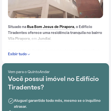
Situado na
Rua Bom Jesus de Pirapora
, o Edifício
Tiradentes oferece uma residência tranquila no bairro
Vila Pirapora
, em
Jundiaí
.
Com salão de festas, proporporciona uma atmosfera
Exibir tudo
de conforto e praticidade. A proximidade com Escola
de Educação Infantil Lima Limão, UBS Pitangueiras,
Hospital Pitangueiras, E.E. Coronel Siqueira Moraes,
Vem para o QuintoAndar
Jundiaí Shopping e EMEB Antonino Messina adiciona
Você possui imóvel no Edifício
conveniência ao cotidiano.
Tiradentes?
Aluguel garantido todo mês, mesmo se o inquilino
atrasar.