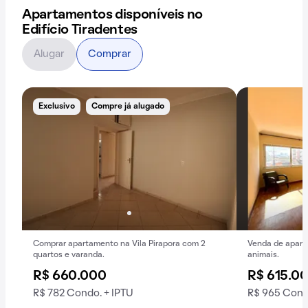
Apartamentos disponíveis no
Edifício Tiradentes
Alugar
Comprar
Exclusivo
Compre já alugado
Comprar apartamento na Vila Pirapora com 2
Venda de apart
quartos e varanda.
animais.
R$ 660.000
R$ 615.0
R$ 782 Condo. + IPTU
R$ 965 Cond