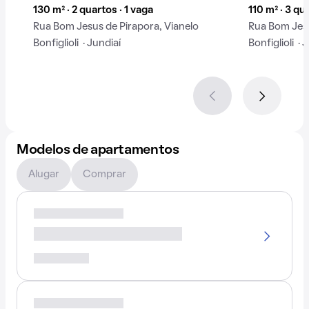
130 m² · 2 quartos · 1 vaga
110 m² · 3 qu
Rua Bom Jesus de Pirapora, Vianelo
Rua Bom Jesu
Bonfiglioli · Jundiaí
Bonfiglioli · 
Modelos de apartamentos
Alugar
Comprar