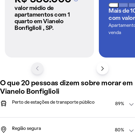
A partir dos imóveis
anunciados pelo
valor médio de
Mais de 1
QuintoAndar
apartamentos com 1
com valor
quarto em Vianelo
Apartamentos
Bonfiglioli , SP.
venda
O que 20 pessoas dizem sobre morar em
Vianelo Bonfiglioli
Perto de estações de transporte público
89%
Região segura
80%