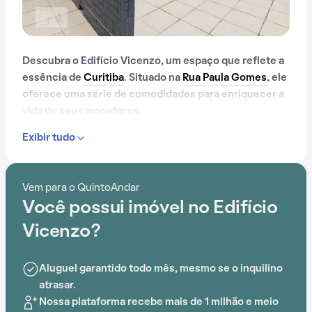
Descubra o Edifício Vicenzo, um espaço que reflete a
essência de
Curitiba
. Situado na
Rua Paula Gomes
, ele
oferece uma série de comodidades para enriquecer a
vida de seus moradores.
Exibir tudo
Desde elevador até salão de festas, passando por gás
encanado, o Edifício Vicenzo proporciona um
ambiente de bem-estar e segurança.
Vem para o QuintoAndar
Você possui imóvel no Edifício
A localização estratégica próximo a Faculdade de
Tecnología Martinus, Faculdade de Tecnología Inspirar,
Vicenzo?
Chiquinha, Faculdade Vicentina (FAVI), Hospital de
Olhos do Paraná e Faculdade Teológica da Assembléia
Aluguel garantido todo mês, mesmo se o inquilino
de Deus (FATADC) agrega praticidade ao dia a dia.
atrasar.
Nossa plataforma recebe mais de 1 milhão e meio