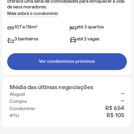
oferece uma série de comodidades para enriquecer a vida
de seus moradores.
Mais sobre o condomínio
107 a 116m²
até 3 quartos
3 banheiros
até 2 vagas
Ver condomínios próximos
Média das últimas negociações
-
Aluguel
-
Compra
R$ 654
Condomínio
R$ 105
IPTU