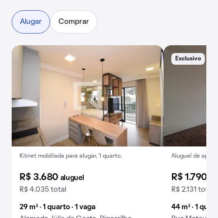
Alugar
Comprar
Exclusivo
A
Kitnet mobiliada para alugar, 1 quarto.
Aluguel de apart
R$ 3.680
R$ 1.790
aluguel
al
R$ 4.035 total
R$ 2.131 total
29 m² · 1 quarto · 1 vaga
44 m² · 1 quar