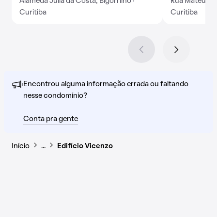
Alameda Júlia da Costa, Bigorrilho ·
Rua Mateus Le
Curitiba
Curitiba
Encontrou alguma informação errada ou faltando
nesse condomínio?
Conta pra gente
Início
…
Edifício Vicenzo