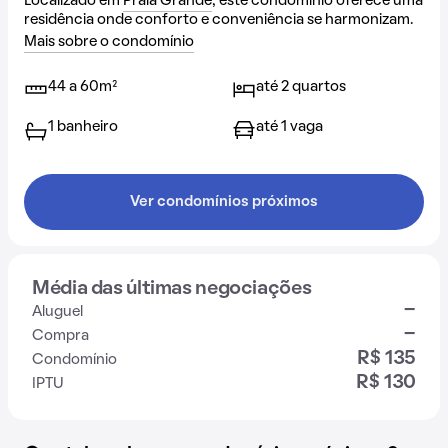
Localizado em
Praia Grande
, este condomínio oferece uma
residência onde conforto e conveniência se harmonizam.
Mais sobre o condomínio
44 a 60m²
até 2 quartos
1 banheiro
até 1 vaga
Ver condomínios próximos
Média das últimas negociações
-
Aluguel
-
Compra
R$ 135
Condomínio
R$ 130
IPTU