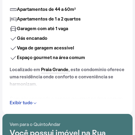
Apartamentos de 44 a 60m²
Apartamentos de 1 a 2 quartos
Garagem com até 1 vaga
Gás encanado
Vaga de garagem acessível
Espaço gourmet na área comum
Localizado em
Praia Grande
, este condomínio oferece
uma residência onde conforto e conveniência se
harmonizam.
Com gás encanado e espaço gourmet na área comum,
Exibir tudo
este empreendimento proporciona opções de lazer
para todas as idades.
Vem para o QuintoAndar
Você possui imóvel na Rua