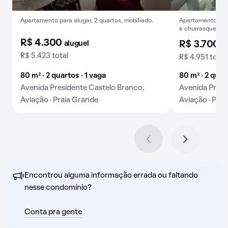
Apartamento para alugar, 2 quartos, mobiliado.
Apartamento mobi
e churrasqueira 
animais.
R$ 4.300
aluguel
R$ 3.700
a
R$ 5.423 total
R$ 4.951 total
80 m² · 2 quartos · 1 vaga
80 m² · 2 quar
Avenida Presidente Castelo Branco,
Avenida Presi
Aviação · Praia Grande
Aviação · Pra
Encontrou alguma informação errada ou faltando
nesse condomínio?
Conta pra gente