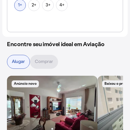
1+
2+
3+
4+
Encontre seu imóvel ideal em Aviação
Alugar
Comprar
Anúncio novo
Baixou o preço