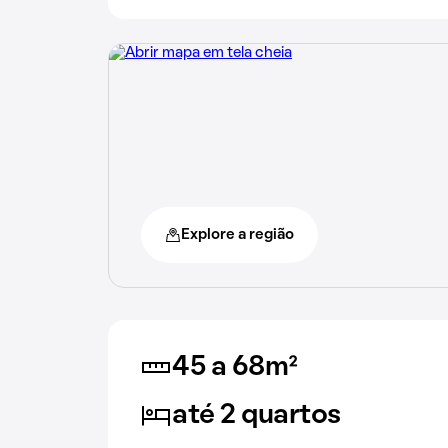
Explore a região
45 a 68m²
até 2 quartos