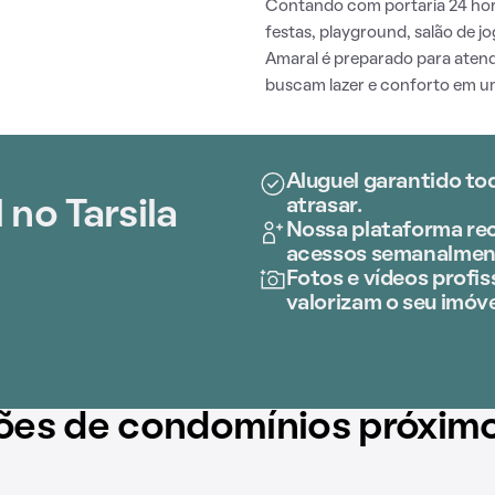
Contando com portaria 24 hora
festas, playground, salão de j
Amaral é preparado para aten
buscam lazer e conforto em um
Aluguel garantido to
atrasar.
no Tarsila
Nossa plataforma rec
acessos semanalmen
Fotos e vídeos profiss
valorizam o seu imóve
ões de condomínios próxim