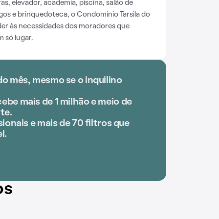
s, elevador, academia, piscina, salão de
ogos e brinquedoteca, o Condomínio Tarsila do
der às necessidades dos moradores que
 só lugar.
do mês, mesmo se o inquilino
ebe mais de 1 milhão e meio de
te.
ionais e mais de 70 filtros que
l.
os