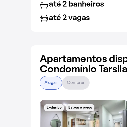
até 2 banheiros
até 2 vagas
Apartamentos disp
Condomínio Tarsil
Alugar
Comprar
Exclusivo
Baixou o preço