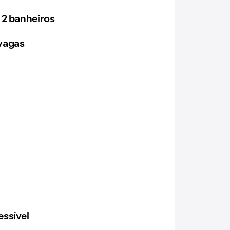
 2 banheiros
vagas
ssível